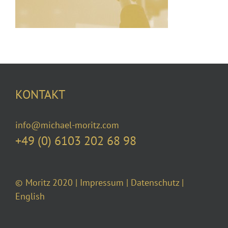
KONTAKT
info@michael-moritz.com
+49 (0) 6103 202 68 98
© Moritz 2020 |
Impressum
|
Datenschutz
|
English