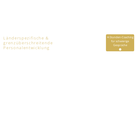
Länderspezifische &
4-Stunden-Coaching
für schwierige
grenzüberschreitende
Gespräche
Personalentwicklung
Zukunft ist kein Zufall. Lernen Sie, Veränderungen
frühzeitig zu erkennen und die Zukunft zu gestalten.